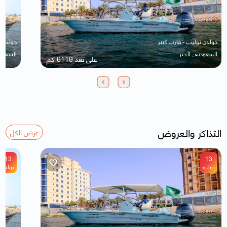
جولدن توليب - قارب كبير
جولدن ت
السعوديه , الخبر
السعودي
على بعد 6119 كم
التذاكر والعروض
عرض الكل
13
13
يوليو
يوليو