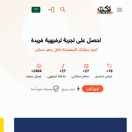
احصل على تجربة ترفيهية فريدة
احجز حفلتك المفضلة باقل سعر ممكن
+
2404
+
27
+
27
+
10
عرض حصري
معلم سياحي
نشاط ترفيهي
عميل سعيد
احجز الان
حجز سريع
وسيلة دفع آمنة